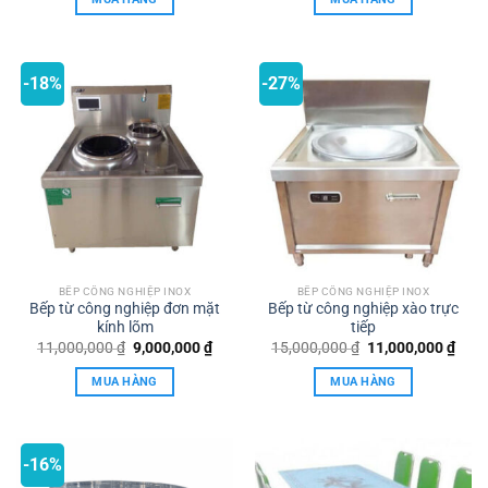
11,000,000 ₫.
là:
9,500
-18%
-27%
BẾP CÔNG NGHIỆP INOX
BẾP CÔNG NGHIỆP INOX
Bếp từ công nghiệp đơn mặt
Bếp từ công nghiệp xào trực
kính lõm
tiếp
Giá
Giá
Giá
Giá
11,000,000
₫
9,000,000
₫
15,000,000
₫
11,000,000
₫
gốc
hiện
gốc
hiện
là:
tại
là:
tại
MUA HÀNG
MUA HÀNG
11,000,000 ₫.
là:
15,000,000 ₫.
là:
9,000,000 ₫.
11,0
-16%