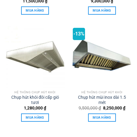
11,500,000
₫
9,300,000
₫
MUA HÀNG
MUA HÀNG
-13%
HỆ THỐNG CHỤP HÚT KHÓI
HỆ THỐNG CHỤP HÚT KHÓI
Chụp hút khói đôi cấp gió
Chụp hút mùi inox dài 1.5
tươi
mét
Giá
Giá
1,280,000
₫
9,500,000
₫
8,250,000
₫
gốc
hiện
là:
tại
MUA HÀNG
MUA HÀNG
9,500,000 ₫.
là:
8,250,