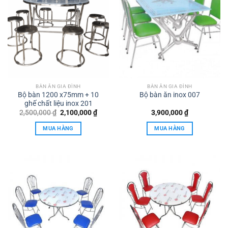
BÀN ĂN GIA ĐÌNH
BÀN ĂN GIA ĐÌNH
Bộ bàn 1200 x75mm + 10
Bộ bàn ăn inox 007
ghế chất liệu inox 201
Giá
Giá
2,500,000
₫
2,100,000
₫
3,900,000
₫
gốc
hiện
là:
tại
MUA HÀNG
MUA HÀNG
2,500,000 ₫.
là:
2,100,000 ₫.