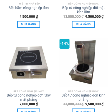
THIẾT BỊ NHÀ BẾP
BẾP CÔNG NGHIỆP INOX
Bếp hầm công nghiệp đơn
Bếp từ công nghiệp đôi mặt
kính lõm
Giá
Giá
4,500,000
₫
13,000,000
₫
9,500,000
₫
gốc
hiện
là:
tại
MUA HÀNG
MUA HÀNG
13,000,000 ₫.
là:
9,500
-14%
BẾP CÔNG NGHIỆP INOX
BẾP CÔNG NGHIỆP INOX
Bếp từ công nghiệp đơn 5kw
Bếp từ công nghiệp đơn kính
mặt phẳng
phẳng
Giá
Giá
7,000,000
₫
11,000,000
₫
9,500,000
₫
gốc
hiện
là:
tại
MUA HÀNG
MUA HÀNG