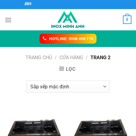
Chuyển
CÔNG TY TNHH S
đến
nội
0
dung
HOTLINE: 0908 498 779
TRANG CHỦ
/
CỬA HÀNG
/
TRANG 2
LỌC