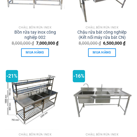
CHẬU, BỒN RỬA INOX
CHẬU, BỒN RỬA INOX
Bồn rửa tay inox công
Chậu rửa bát công nghiệp
nghiệp 002
(Kết nối máy rửa bát CN)
Giá
Giá
Giá
Giá
8,000,000
₫
7,000,000
₫
8,000,000
₫
6,500,000
₫
gốc
hiện
gốc
hiện
là:
tại
là:
tại
MUA HÀNG
MUA HÀNG
8,000,000 ₫.
là:
8,000,000 ₫.
là:
7,000,000 ₫.
6,500,
-21%
-16%
CHẬU, BỒN RỬA INOX
CHẬU, BỒN RỬA INOX