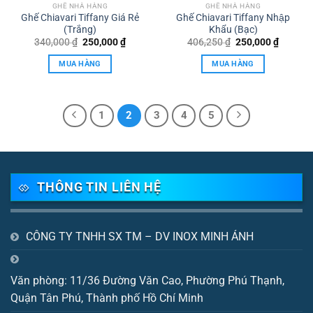
GHẾ NHÀ HÀNG
GHẾ NHÀ HÀNG
Ghế Chiavari Tiffany Giá Rẻ
Ghế Chiavari Tiffany Nhập
(Trắng)
Khẩu (Bạc)
Giá
Giá
Giá
Giá
340,000
₫
250,000
₫
406,250
₫
250,000
₫
gốc
hiện
gốc
hiện
là:
tại
là:
tại
MUA HÀNG
MUA HÀNG
340,000 ₫.
là:
406,250 ₫.
là:
250,000 ₫.
250,000
1
2
3
4
5
THÔNG TIN LIÊN HỆ
CÔNG TY TNHH SX TM – DV INOX MINH ÁNH
Văn phòng: 11/36 Đường Văn Cao, Phường Phú Thạnh,
Quận Tân Phú, Thành phố Hồ Chí Minh