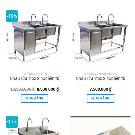
-19%
TỦ INOX, TỦ Y TẾ
CHẬU, BỒN RỬA INOX
Chậu rửa inox 2 hộc liền tủ
Chậu rửa inox 2 hộc liền tủ
Giá
Giá
10,500,000
₫
8,500,000
₫
7,500,000
₫
gốc
hiện
là:
tại
MUA HÀNG
MUA HÀNG
10,500,000 ₫.
là:
8,500,000 ₫.
-17%