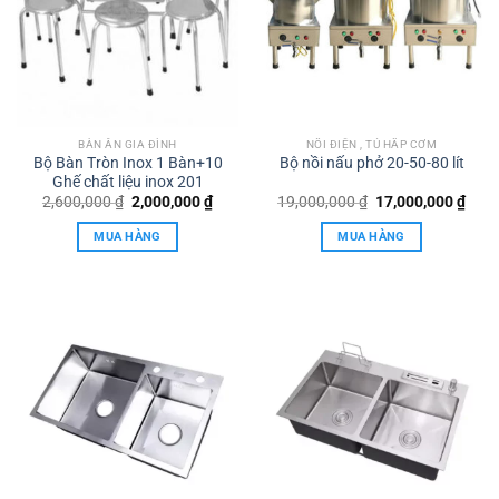
BÀN ĂN GIA ĐÌNH
NỒI ĐIỆN , TỦ HẤP CƠM
Bộ Bàn Tròn Inox 1 Bàn+10
Bộ nồi nấu phở 20-50-80 lít
Ghế chất liệu inox 201
Giá
Giá
Giá
Giá
2,600,000
₫
2,000,000
₫
19,000,000
₫
17,000,000
₫
gốc
hiện
gốc
hiện
là:
tại
là:
tại
MUA HÀNG
MUA HÀNG
2,600,000 ₫.
là:
19,000,000 ₫.
là:
2,000,000 ₫.
17,0