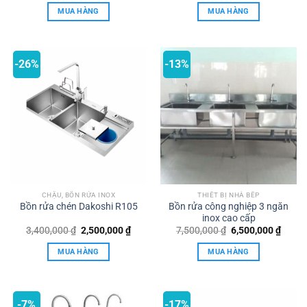
MUA HÀNG
MUA HÀNG
-26%
-13%
CHẬU, BỒN RỬA INOX
THIẾT BỊ NHÀ BẾP
Bồn rửa chén Dakoshi R105
Bồn rửa công nghiệp 3 ngăn
inox cao cấp
Giá
Giá
Giá
Giá
3,400,000
₫
2,500,000
₫
7,500,000
₫
6,500,000
₫
gốc
hiện
gốc
hiện
là:
tại
là:
tại
MUA HÀNG
MUA HÀNG
3,400,000 ₫.
là:
7,500,000 ₫.
là:
2,500,000 ₫.
6,500,
-7%
-17%