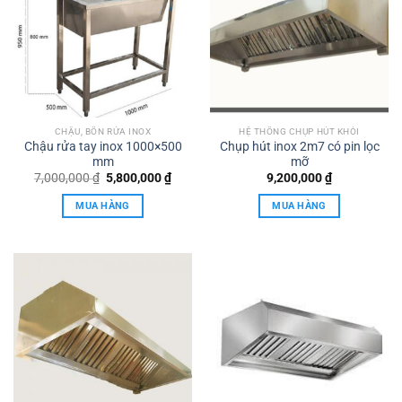
CHẬU, BỒN RỬA INOX
HỆ THỐNG CHỤP HÚT KHÓI
Chậu rửa tay inox 1000×500
Chụp hút inox 2m7 có pin lọc
mm
mỡ
Giá
Giá
7,000,000
₫
5,800,000
₫
9,200,000
₫
gốc
hiện
là:
tại
MUA HÀNG
MUA HÀNG
7,000,000 ₫.
là:
5,800,000 ₫.