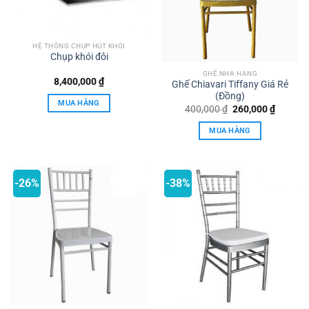
HỆ THỐNG CHỤP HÚT KHÓI
Chụp khói đôi
GHẾ NHÀ HÀNG
8,400,000
₫
Ghế Chiavari Tiffany Giá Rẻ
(Đồng)
MUA HÀNG
Giá
Giá
400,000
₫
260,000
₫
gốc
hiện
là:
tại
MUA HÀNG
400,000 ₫.
là:
260,000
-26%
-38%