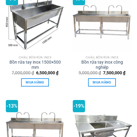
CHẬU, BỒN RỬA INOX
CHẬU, BỒN RỬA INOX
Bồn rửa tay inox 1500×500
Bồn rửa tay inox công
mm
nghiệp
Giá
Giá
Giá
Giá
7,000,000
₫
6,500,000
₫
9,000,000
₫
7,500,000
₫
gốc
hiện
gốc
hiện
là:
tại
là:
tại
MUA HÀNG
MUA HÀNG
7,000,000 ₫.
là:
9,000,000 ₫.
là:
6,500,000 ₫.
7,500,
-13%
-19%