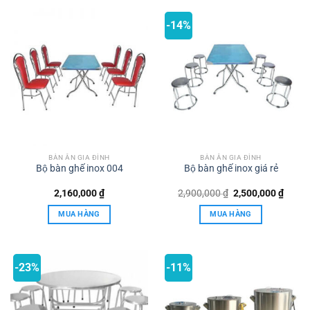
-14%
BÀN ĂN GIA ĐÌNH
BÀN ĂN GIA ĐÌNH
Bộ bàn ghế inox 004
Bộ bàn ghế inox giá rẻ
Giá
Giá
2,160,000
₫
2,900,000
₫
2,500,000
₫
gốc
hiện
là:
tại
MUA HÀNG
MUA HÀNG
2,900,000 ₫.
là:
2,500,
-23%
-11%