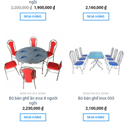
ngồi
Giá
Giá
2,200,000
₫
1,900,000
₫
2,160,000
₫
gốc
hiện
là:
tại
MUA HÀNG
MUA HÀNG
2,200,000 ₫.
là:
1,900,000 ₫.
BÀN ĂN GIA ĐÌNH
BÀN ĂN GIA ĐÌNH
Bộ bàn ghế ăn inox 8 người
Bộ bàn ghế inox 003
ngồi
2,230,000
₫
2,100,000
₫
MUA HÀNG
MUA HÀNG