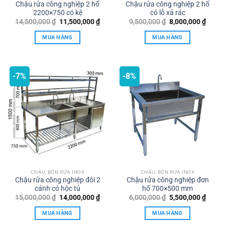
Chậu rửa công nghiệp 2 hố
Chậu rửa công nghiệp 2 hố
2200×750 có kệ
có lỗ xả rác
Giá
Giá
Giá
Giá
14,500,000
₫
11,500,000
₫
9,500,000
₫
8,000,000
₫
gốc
hiện
gốc
hiện
là:
tại
là:
tại
MUA HÀNG
MUA HÀNG
14,500,000 ₫.
là:
9,500,000 ₫.
là:
11,500,000 ₫.
8,000,
-7%
-8%
CHẬU, BỒN RỬA INOX
CHẬU, BỒN RỬA INOX
Chậu rửa công nghiệp đôi 2
Chậu rửa công nghiệp đơn
cánh có hộc tủ
hố 700×500 mm
Giá
Giá
Giá
Giá
15,000,000
₫
14,000,000
₫
6,000,000
₫
5,500,000
₫
gốc
hiện
gốc
hiện
là:
tại
là:
tại
MUA HÀNG
MUA HÀNG
15,000,000 ₫.
là:
6,000,000 ₫.
là:
14,000,000 ₫.
5,500,