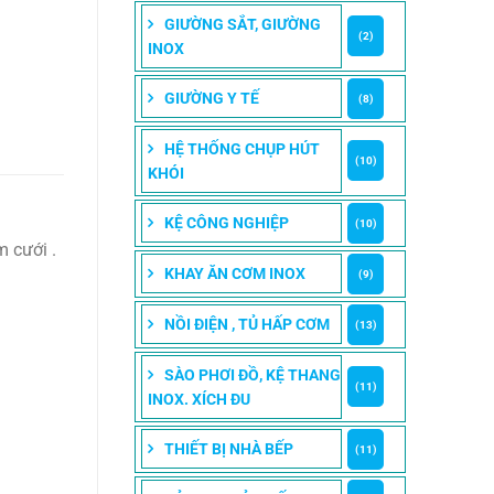
GIƯỜNG SẮT, GIƯỜNG
(2)
INOX
GIƯỜNG Y TẾ
(8)
HỆ THỐNG CHỤP HÚT
(10)
KHÓI
KỆ CÔNG NGHIỆP
(10)
m cưới .
KHAY ĂN CƠM INOX
(9)
NỒI ĐIỆN , TỦ HẤP CƠM
(13)
SÀO PHƠI ĐỒ, KỆ THANG
(11)
INOX. XÍCH ĐU
THIẾT BỊ NHÀ BẾP
(11)