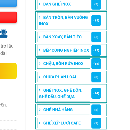
BÀN GHẾ INOX
(3)
BÀN TRÒN, BÀN VUÔNG
(15)
INOX
BÀN XOAY, BÀN TIỆC
(6)
trợ lâu
BẾP CÔNG NGHIỆP INOX
(15)
dài
CHẬU, BỒN RỬA INOX
(15)
CHƯA PHẦN LOẠI
(0)
GHẾ INOX. GHẾ ĐÔN,
(14)
GHẾ ĐẨU, GHẾ DỰA
ển. -
GHẾ NHÀ HÀNG
(8)
GHẾ XẾP LƯỚI CAFE
(7)