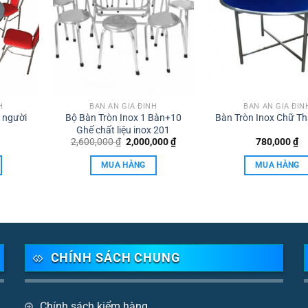
H
BÀN ĂN GIA ĐÌNH
BÀN ĂN GIA ĐÌN
8 người
Bộ Bàn Tròn Inox 1 Bàn+10
Bàn Tròn Inox Chữ T
Ghế chất liệu inox 201
Giá
Giá
2,600,000
₫
2,000,000
₫
780,000
₫
gốc
hiện
là:
tại
MUA HÀNG
MUA HÀNG
2,600,000 ₫.
là:
2,000,000 ₫.
CHÍNH SÁCH CHUNG
Chính sách kiểm hàng