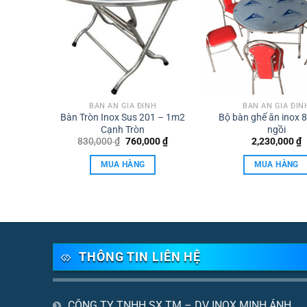
H
BÀN ĂN GIA ĐÌNH
BÀN ĂN GIA ĐÌN
Bàn Tròn Inox Sus 201 – 1m2
Bộ bàn ghế ăn inox 
304
Cạnh Tròn
ngồi
Giá
Giá
Giá
,000
₫
830,000
₫
760,000
₫
2,230,000
₫
hiện
gốc
hiện
tại
là:
tại
MUA HÀNG
MUA HÀNG
000 ₫.
là:
830,000 ₫.
là:
1,600,000 ₫.
760,000 ₫.
THÔNG TIN LIÊN HỆ
CÔNG TY TNHH SX TM – DV INOX MINH ÁNH