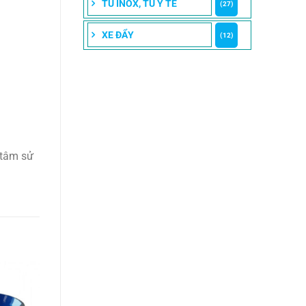
TỦ INOX, TỦ Y TẾ
(27)
XE ĐẨY
(12)
 tâm sử