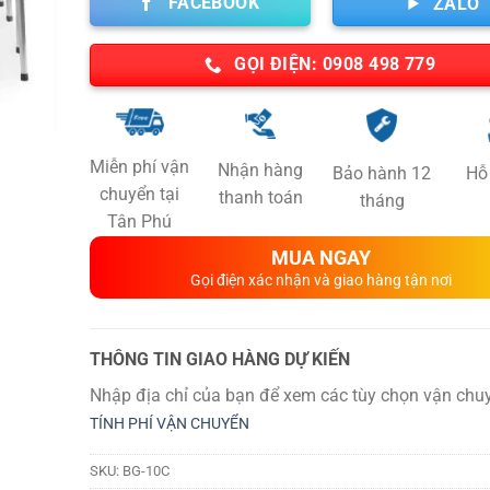
FACEBOOK
ZALO
GỌI ĐIỆN: 0908 498 779
Miễn phí vận
Nhận hàng
Bảo hành 12
Hỗ 
chuyển tại
thanh toán
tháng
Tân Phú
MUA NGAY
Gọi điện xác nhận và giao hàng tận nơi
THÔNG TIN GIAO HÀNG DỰ KIẾN
Nhập địa chỉ của bạn để xem các tùy chọn vận chuy
TÍNH PHÍ VẬN CHUYỂN
SKU:
BG-10C