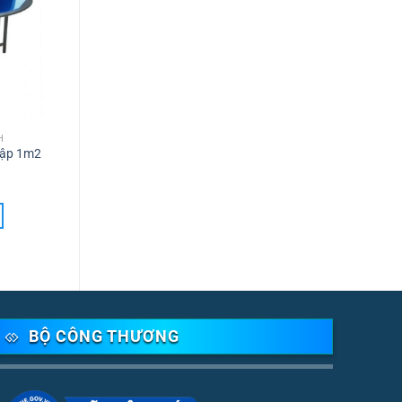
H
hập 1m2
BỘ CÔNG THƯƠNG