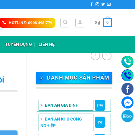
0
0
₫
HOTLINE: 0908 498 779
TUYỂN DỤNG
LIÊN HỆ
DANH MỤC SẢN PHẨM
ồi
BÀN ĂN GIA ĐÌNH
(19)
BÀN ĂN KHU CÔNG
(5)
NGHIỆP
 ₫.