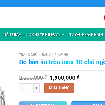
SẢN PHẨM
CÔNG TRÌNH DỰ ÁN
TƯ VẤN KHÁCH HÀNG
TRANG CHỦ
/
BÀN ĂN GIA ĐÌNH
Bộ bàn ăn tròn inox 10 chỗ ng
Giá
Giá
2,200,000
₫
1,900,000
₫
gốc
hiện
Số lượng
là:
tại
MUA HÀNG
2,200,000 ₫.
là:
1,900,000