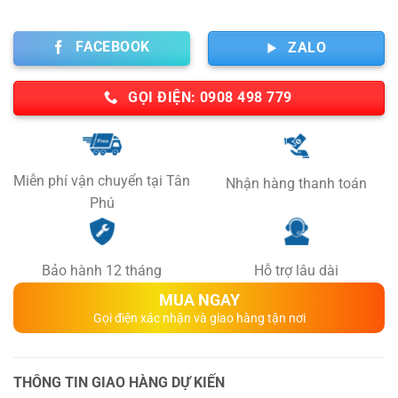
14,500,000 ₫.
là:
11,500,000 ₫
FACEBOOK
ZALO
GỌI ĐIỆN: 0908 498 779
Miễn phí vận chuyển tại Tân
Nhận hàng thanh toán
Phú
Bảo hành 12 tháng
Hỗ trợ lâu dài
MUA NGAY
Gọi điện xác nhận và giao hàng tận nơi
THÔNG TIN GIAO HÀNG DỰ KIẾN