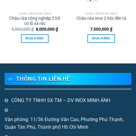
CHẬU, BỒN RỬA INOX
CHẬU, BỒN RỬA INOX
Chậu rửa công nghiệp 2 hố
Chậu rửa inox 2 hộc liền tủ
có lỗ xả rác
Giá
Giá
9,500,000
₫
8,000,000
₫
7,500,000
₫
gốc
hiện
là:
tại
MUA HÀNG
MUA HÀNG
9,500,000 ₫.
là:
8,000,000 ₫.
THÔNG TIN LIÊN HỆ
CÔNG TY TNHH SX TM – DV INOX MINH ÁNH
Văn phòng: 11/36 Đường Văn Cao, Phường Phú Thạnh,
Quận Tân Phú, Thành phố Hồ Chí Minh