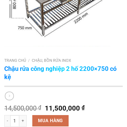
TRANG CHỦ
/
CHẬU, BỒN RỬA INOX
Chậu rửa công nghiệp 2 hố 2200×750 có
kệ
Giá
Giá
14,500,000
₫
11,500,000
₫
gốc
hiện
Số lượng
là:
tại
MUA HÀNG