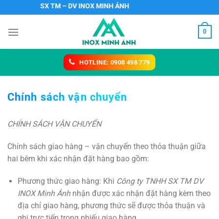
Chuyển
TY TNHH SX TM – DV INOX MINH ÁNH
đến
nội
0
dung
HOTLINE: 0908 498 779
Chính sách vận chuyển
CHÍNH SÁCH VẬN CHUYỂN
Chính sách giao hàng – vận chuyển theo thỏa thuận giữa
hai bêm khi xác nhận đặt hàng bao gồm:
Phương thức giao hàng: Khi
Công ty TNHH SX TM DV
INOX Minh Ánh
nhận được xác nhận đặt hàng kèm theo
địa chỉ giao hàng, phương thức sẽ được thỏa thuận và
ghi trực tiếp trong phiếu giao hàng.