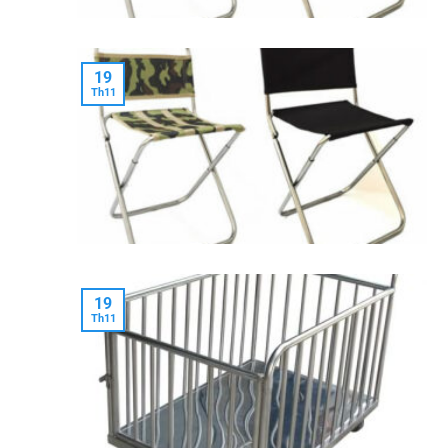
19
Th11
19
Th11