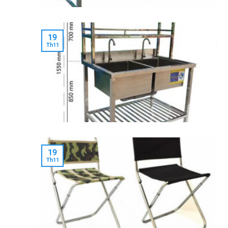
19
Th11
19
Th11