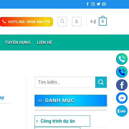
0
0
₫
HOTLINE: 0908 498 779
TUYỂN DỤNG
LIÊN HỆ
ay
DANH MỤC
Công trình dự án