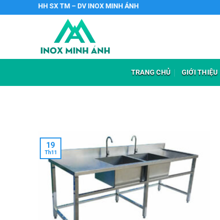
Chuyển
TY TNHH SX TM – DV INOX MINH ÁNH
đến
nội
dung
TRANG CHỦ
GIỚI THIỆU
19
Th11