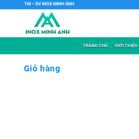
Chuyển
 TNHH SX TM – DV INOX MINH ÁNH
đến
nội
dung
TRANG CHỦ
GIỚI THIỆU
Giỏ hàng