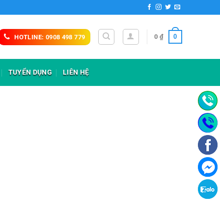
0
0
₫
HOTLINE: 0908 498 779
TUYỂN DỤNG
LIÊN HỆ