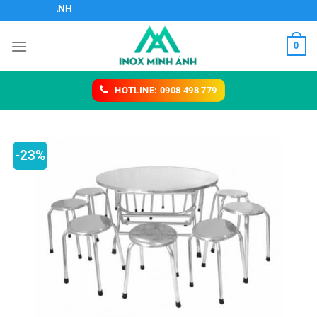
Chuyển
OX MINH ÁNH
đến
nội
0
dung
HOTLINE: 0908 498 779
-23%