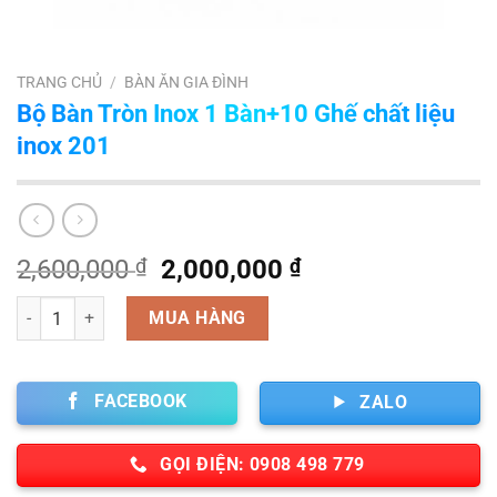
TRANG CHỦ
/
BÀN ĂN GIA ĐÌNH
Bộ Bàn Tròn Inox 1 Bàn+10 Ghế chất liệu
inox 201
Giá
Giá
2,600,000
₫
2,000,000
₫
gốc
hiện
Số lượng
là:
tại
MUA HÀNG
2,600,000 ₫.
là:
2,000,000 ₫.
FACEBOOK
ZALO
GỌI ĐIỆN: 0908 498 779