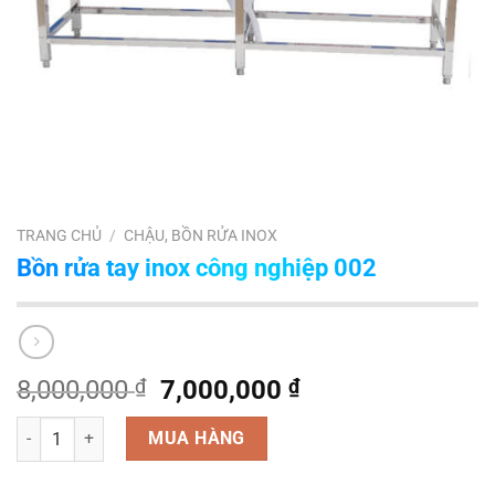
TRANG CHỦ
/
CHẬU, BỒN RỬA INOX
Bồn rửa tay inox công nghiệp 002
Giá
Giá
8,000,000
₫
7,000,000
₫
gốc
hiện
Số lượng
là:
tại
MUA HÀNG
8,000,000 ₫.
là: