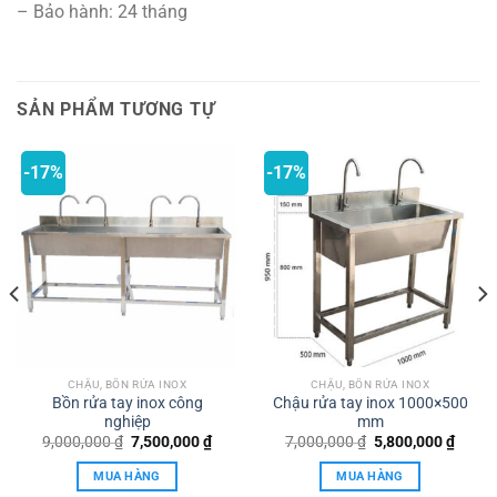
– Bảo hành: 24 tháng
SẢN PHẨM TƯƠNG TỰ
-17%
-17%
CHẬU, BỒN RỬA INOX
CHẬU, BỒN RỬA INOX
Bồn rửa tay inox công
Chậu rửa tay inox 1000×500
nghiệp
mm
Giá
Giá
Giá
Giá
9,000,000
₫
7,500,000
₫
7,000,000
₫
5,800,000
₫
gốc
hiện
gốc
hiện
là:
tại
là:
tại
MUA HÀNG
MUA HÀNG
9,000,000 ₫.
là:
7,000,000 ₫.
là: