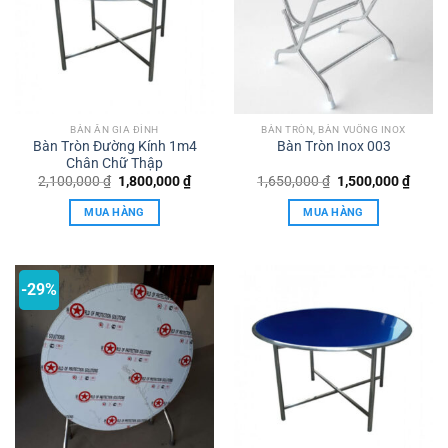
BÀN ĂN GIA ĐÌNH
BÀN TRÒN, BÀN VUÔNG INOX
Bàn Tròn Đường Kính 1m4
Bàn Tròn Inox 003
Chân Chữ Thập
Giá
Giá
Giá
Giá
2,100,000
₫
1,800,000
₫
1,650,000
₫
1,500,000
₫
gốc
hiện
gốc
hiện
là:
tại
là:
tại
MUA HÀNG
MUA HÀNG
2,100,000 ₫.
là:
1,650,000 ₫.
là:
1,800,000 ₫.
1,500,
-29%