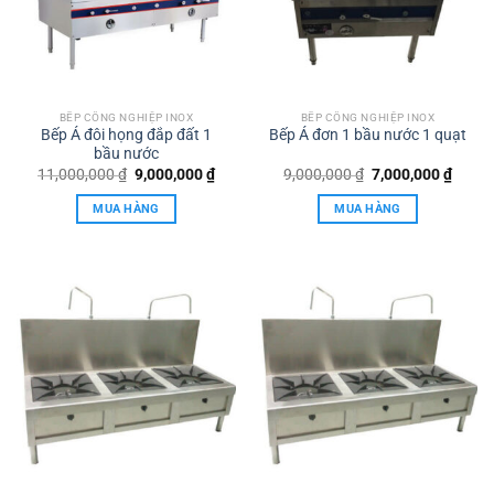
BẾP CÔNG NGHIỆP INOX
BẾP CÔNG NGHIỆP INOX
Bếp Á đôi họng đắp đất 1
Bếp Á đơn 1 bầu nước 1 quạt
bầu nước
Giá
Giá
Giá
Giá
11,000,000
₫
9,000,000
₫
9,000,000
₫
7,000,000
₫
gốc
hiện
gốc
hiện
là:
tại
là:
tại
MUA HÀNG
MUA HÀNG
11,000,000 ₫.
là:
9,000,000 ₫.
là:
9,000,000 ₫.
7,000,