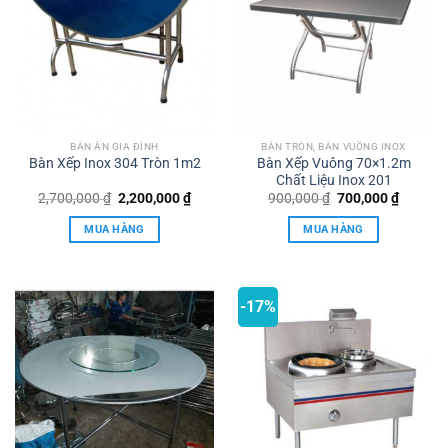
BÀN ĂN GIA ĐÌNH
BÀN TRÒN, BÀN VUÔNG INOX
Bàn Xếp Inox 304 Tròn 1m2
Bàn Xếp Vuông 70×1.2m
Chất Liệu Inox 201
Giá
Giá
Giá
Giá
2,700,000
₫
2,200,000
₫
900,000
₫
700,000
₫
gốc
hiện
gốc
hiện
là:
tại
là:
tại
MUA HÀNG
MUA HÀNG
2,700,000 ₫.
là:
900,000 ₫.
là:
2,200,000 ₫.
700,000
-17%