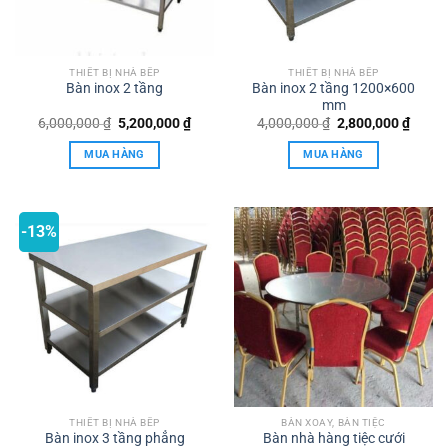
THIẾT BỊ NHÀ BẾP
THIẾT BỊ NHÀ BẾP
Bàn inox 2 tầng
Bàn inox 2 tầng 1200×600
mm
Giá
Giá
Giá
Giá
6,000,000
₫
5,200,000
₫
4,000,000
₫
2,800,000
₫
gốc
hiện
gốc
hiện
là:
tại
là:
tại
MUA HÀNG
MUA HÀNG
6,000,000 ₫.
là:
4,000,000 ₫.
là:
5,200,000 ₫.
2,800,
-13%
THIẾT BỊ NHÀ BẾP
BÀN XOAY, BÀN TIỆC
Bàn inox 3 tầng phẳng
Bàn nhà hàng tiệc cưới