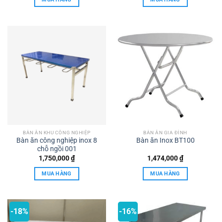
BÀN ĂN KHU CÔNG NGHIỆP
BÀN ĂN GIA ĐÌNH
Bàn ăn công nghiệp inox 8
Bàn ăn Inox BT100
chỗ ngồi 001
1,750,000
₫
1,474,000
₫
MUA HÀNG
MUA HÀNG
-18%
-16%