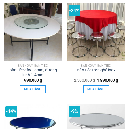
-24%
BÀN XOAY, BÀN TIỆC
BÀN XOAY, BÀN TIỆC
Bàn tiệc dày 18mm, đường
Bàn tiệc tròn ghế inox
kính 1.4mm
Giá
Giá
990,000
₫
2,500,000
₫
1,890,000
₫
gốc
hiện
là:
tại
MUA HÀNG
MUA HÀNG
2,500,000 ₫.
là:
1,890,
-14%
-9%