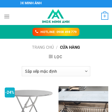
Chuyển
OX MINH ÁNH
đến
nội
0
dung
HOTLINE: 0908 498 779
TRANG CHỦ
/
CỬA HÀNG
LỌC
-24%