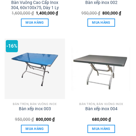
Bàn Vuông Cao Cấp Inox
Bàn xếp inox 002
304, 60x100x75, Dày 1 Ly
Giá
Giá
Giá
Giá
1,600,000
₫
1,400,000
₫
950,000
₫
800,000
₫
gốc
hiện
gốc
hiện
là:
tại
là:
tại
MUA HÀNG
MUA HÀNG
1,600,000 ₫.
là:
950,000 ₫.
là:
1,400,000 ₫.
800,000
-16%
BÀN TRÒN, BÀN VUÔNG INOX
BÀN TRÒN, BÀN VUÔNG INOX
Bàn xếp inox 003
Bàn xếp inox 004
Giá
Giá
950,000
₫
800,000
₫
680,000
₫
gốc
hiện
là:
tại
MUA HÀNG
MUA HÀNG
950,000 ₫.
là:
800,000 ₫.