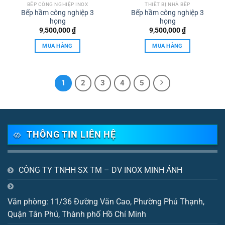
BẾP CÔNG NGHIỆP INOX
THIẾT BỊ NHÀ BẾP
Bếp hầm công nghiệp 3
Bếp hầm công nghiệp 3
họng
họng
9,500,000
₫
9,500,000
₫
MUA HÀNG
MUA HÀNG
1
2
3
4
5
THÔNG TIN LIÊN HỆ
CÔNG TY TNHH SX TM – DV INOX MINH ÁNH
Văn phòng: 11/36 Đường Văn Cao, Phường Phú Thạnh,
Quận Tân Phú, Thành phố Hồ Chí Minh