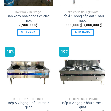
BÀN XOAY, BÀN TIỆC
BẾP CÔNG NGHIỆP INOX
Bàn xoay nhà hàng tiệc cưới
Bếp Á 1 họng đắp đất 1 bầu
inox
nước
Giá
Giá
3,900,000
₫
9,000,000
₫
7,500,000
₫
gốc
hiện
là:
tại
MUA HÀNG
MUA HÀNG
9,000,000 ₫.
là:
7,500,
-18%
-19%
BẾP CÔNG NGHIỆP INOX
BẾP CÔNG NGHIỆP INOX
Bếp Á 2 họng 1 bầu nước 2
Bếp Á 2 họng 2 bầu nước 2
quạt
quạt