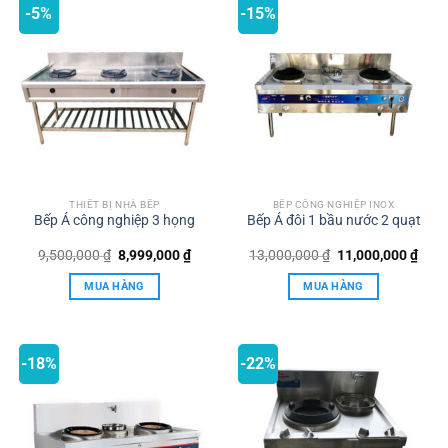
-5%
-15%
THIẾT BỊ NHÀ BẾP
BẾP CÔNG NGHIỆP INOX
Bếp Á công nghiệp 3 họng
Bếp Á đôi 1 bầu nước 2 quạt
Giá
Giá
Giá
Giá
9,500,000
₫
8,999,000
₫
13,000,000
₫
11,000,000
₫
gốc
hiện
gốc
hiện
là:
tại
là:
tại
MUA HÀNG
MUA HÀNG
9,500,000 ₫.
là:
13,000,000 ₫.
là:
8,999,000 ₫.
11,0
-18%
-22%