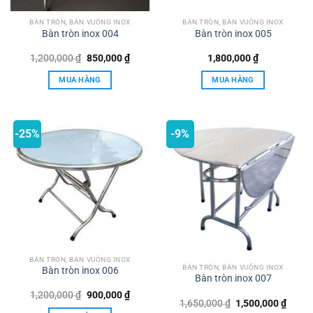
BÀN TRÒN, BÀN VUÔNG INOX
BÀN TRÒN, BÀN VUÔNG INOX
Bàn tròn inox 004
Bàn tròn inox 005
Giá
Giá
1,200,000
₫
850,000
₫
1,800,000
₫
gốc
hiện
là:
tại
MUA HÀNG
MUA HÀNG
1,200,000 ₫.
là:
850,000 ₫.
-25%
-9%
BÀN TRÒN, BÀN VUÔNG INOX
BÀN TRÒN, BÀN VUÔNG INOX
Bàn tròn inox 006
Bàn tròn inox 007
Giá
Giá
1,200,000
₫
900,000
₫
Giá
Giá
1,650,000
₫
1,500,000
₫
gốc
hiện
gốc
hiện
là:
tại