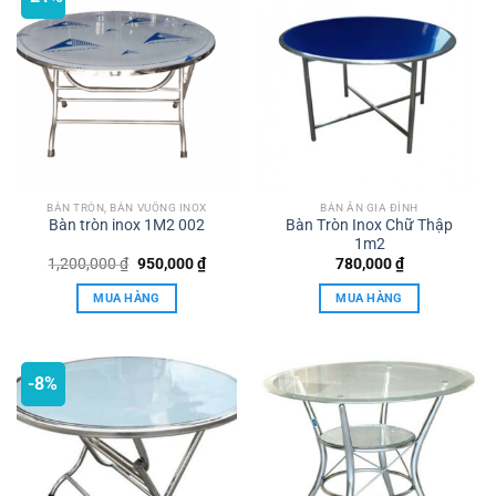
BÀN TRÒN, BÀN VUÔNG INOX
BÀN ĂN GIA ĐÌNH
Bàn tròn inox 1M2 002
Bàn Tròn Inox Chữ Thập
1m2
Giá
Giá
1,200,000
₫
950,000
₫
780,000
₫
gốc
hiện
là:
tại
MUA HÀNG
MUA HÀNG
1,200,000 ₫.
là:
950,000 ₫.
-8%