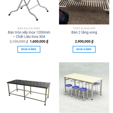
BÀN ĂN GIA ĐÌNH
THIẾT BỊ NHÀ BẾP
Bàn tròn xếp Inox 1200mm
Bàn 2 tầng xong
– Chất Liệu Inox 304
Giá
Giá
2,100,000
₫
1,600,000
₫
2,900,000
₫
gốc
hiện
là:
tại
MUA HÀNG
MUA HÀNG
2,100,000 ₫.
là:
1,600,000 ₫.