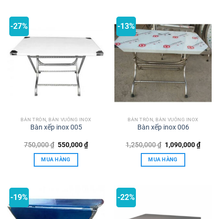
-27%
-13%
BÀN TRÒN, BÀN VUÔNG INOX
BÀN TRÒN, BÀN VUÔNG INOX
Bàn xếp inox 005
Bàn xếp inox 006
Giá
Giá
Giá
Giá
750,000
₫
550,000
₫
1,250,000
₫
1,090,000
₫
gốc
hiện
gốc
hiện
là:
tại
là:
tại
MUA HÀNG
MUA HÀNG
750,000 ₫.
là:
1,250,000 ₫.
là:
550,000 ₫.
1,090,
-19%
-22%