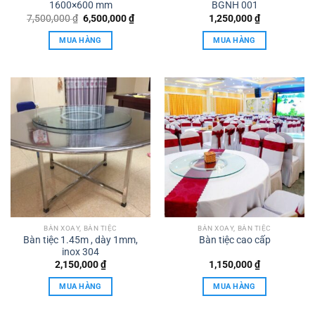
1600×600 mm
BGNH 001
Giá
Giá
7,500,000
₫
6,500,000
₫
1,250,000
₫
gốc
hiện
là:
tại
MUA HÀNG
MUA HÀNG
7,500,000 ₫.
là:
6,500,000 ₫.
BÀN XOAY, BÀN TIỆC
BÀN XOAY, BÀN TIỆC
Bàn tiệc 1.45m , dày 1mm,
Bàn tiệc cao cấp
inox 304
2,150,000
₫
1,150,000
₫
MUA HÀNG
MUA HÀNG