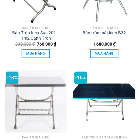
BÀN ĂN GIA ĐÌNH
BÀN ĂN GIA ĐÌNH
Bàn Tròn Inox Sus 201 –
Bàn tròn mặt kính B32
1m2 Cạnh Tròn
Giá
Giá
830,000
₫
760,000
₫
1,680,000
₫
gốc
hiện
là:
tại
MUA HÀNG
MUA HÀNG
830,000 ₫.
là:
760,000 ₫.
-13%
-16%
BÀN ĂN GIA ĐÌNH
BÀN TRÒN, BÀN VUÔNG INOX