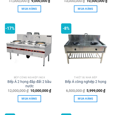
Giá
Giá
Giá
Giá
11,000,000
₫
9,000,000
₫
13,000,000
₫
10,500,000
₫
gốc
hiện
gốc
hiện
là:
tại
là:
tại
MUA HÀNG
MUA HÀNG
11,000,000 ₫.
là:
13,000,000 ₫.
là:
9,000,000 ₫.
10,5
-17%
-8%
BẾP CÔNG NGHIỆP INOX
THIẾT BỊ NHÀ BẾP
Bếp Á 2 họng đắp đất 2 bầu
Bếp Á công nghiệp 2 họng
nước
Giá
Giá
Giá
Giá
12,000,000
₫
10,000,000
₫
6,500,000
₫
5,999,000
₫
gốc
hiện
gốc
hiện
là:
tại
là:
tại
MUA HÀNG
MUA HÀNG
12,000,000 ₫.
là:
6,500,000 ₫.
là:
10,000,000 ₫.
5,999,