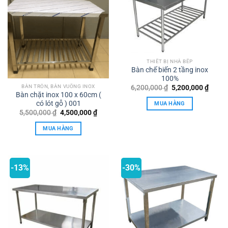
THIẾT BỊ NHÀ BẾP
Bàn chế biến 2 tầng inox
100%
Giá
Giá
6,200,000
₫
5,200,000
₫
BÀN TRÒN, BÀN VUÔNG INOX
gốc
hiện
Bàn chặt inox 100 x 60cm (
là:
tại
có lót gỗ ) 001
MUA HÀNG
6,200,000 ₫.
là:
Giá
Giá
5,500,000
₫
4,500,000
₫
5,200,
gốc
hiện
là:
tại
MUA HÀNG
5,500,000 ₫.
là:
4,500,000 ₫.
-13%
-30%