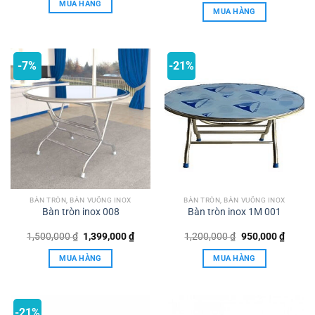
MUA HÀNG
là:
tại
1,200,000 ₫.
là:
MUA HÀNG
1,650,000 ₫.
là:
900,000 ₫.
1,500,
-7%
-21%
BÀN TRÒN, BÀN VUÔNG INOX
BÀN TRÒN, BÀN VUÔNG INOX
Bàn tròn inox 008
Bàn tròn inox 1M 001
Giá
Giá
Giá
Giá
1,500,000
₫
1,399,000
₫
1,200,000
₫
950,000
₫
gốc
hiện
gốc
hiện
là:
tại
là:
tại
MUA HÀNG
MUA HÀNG
1,500,000 ₫.
là:
1,200,000 ₫.
là:
1,399,000 ₫.
950,00
-21%