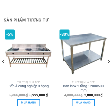
SẢN PHẨM TƯƠNG TỰ
-5%
-30%
THIẾT BỊ NHÀ BẾP
THIẾT BỊ NHÀ BẾP
Bếp Á công nghiệp 3 họng
Bàn inox 2 tầng 1200×600
mm
Giá
Giá
Giá
Giá
9,500,000
₫
8,999,000
₫
4,000,000
₫
2,800,000
₫
0,000 ₫.
gốc
hiện
gốc
hiện
là:
tại
là:
tại
MUA HÀNG
MUA HÀNG
9,500,000 ₫.
là:
4,000,000 ₫.
là:
8,999,000 ₫.
2,800,