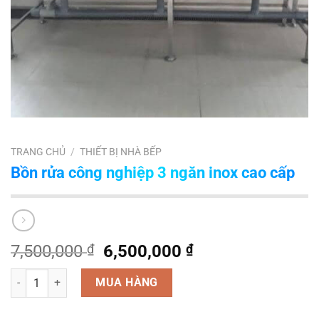
TRANG CHỦ
/
THIẾT BỊ NHÀ BẾP
Bồn rửa công nghiệp 3 ngăn inox cao cấp
Giá
Giá
7,500,000
₫
6,500,000
₫
gốc
hiện
Số lượng
là:
tại
MUA HÀNG
7,500,000 ₫.
là: