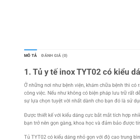
MÔ TẢ
ĐÁNH GIÁ (0)
1. Tủ y tế inox TYT02 có kiểu d
Ở những nơi như bệnh viện, khám chữa bệnh thì có rất
công việc. Nếu như không có biện pháp lưu trữ rất dễ
sự lựa chọn tuyệt vời nhất dành cho bạn đó là sử d
Được thiết kế với kiểu dáng cực bắt mắt tích hợp nhiề
bạn trở nên gọn gàng, khoa học và đảm bảo được t
Tủ TYT02 có kiểu dáng nhỏ gọn với độ cao trung bình