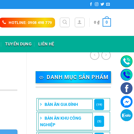
0
0
₫
HOTLINE: 0908 498 779
TUYỂN DỤNG
LIÊN HỆ
DANH MỤC SẢN PHẨM
BÀN ĂN GIA ĐÌNH
(19)
BÀN ĂN KHU CÔNG
(5)
NGHIỆP
 ₫.