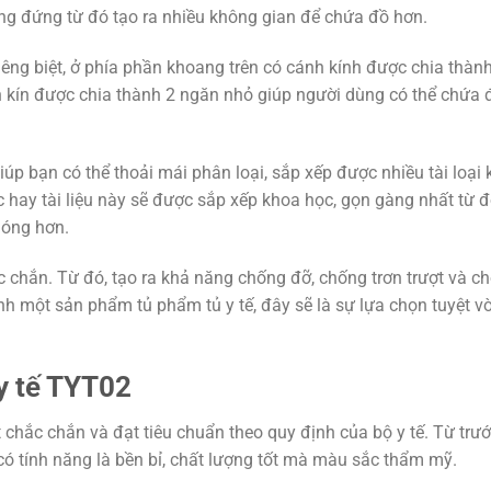
ẳng đứng từ đó tạo ra nhiều không gian để chứa đồ hơn.
êng biệt, ở phía phần khoang trên có cánh kính được chia thành
h kín được chia thành 2 ngăn nhỏ giúp người dùng có thể chứa
iúp bạn có thể thoải mái phân loại, sắp xếp được nhiều tài loại
hay tài liệu này sẽ được sắp xếp khoa học, gọn gàng nhất từ đ
hóng hơn.
 chắn. Từ đó, tạo ra khả năng chống đỡ, chống trơn trượt và ch
h một sản phẩm tủ phẩm tủ y tế, đây sẽ là sự lựa chọn tuyệt v
 y tế TYT02
t chắc chắn và đạt tiêu chuẩn theo quy định của bộ y tế. Từ trư
 có tính năng là bền bỉ, chất lượng tốt mà màu sắc thẩm mỹ.