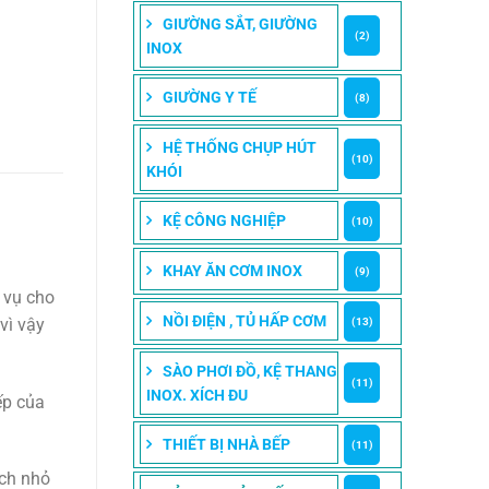
GIƯỜNG SẮT, GIƯỜNG
(2)
INOX
GIƯỜNG Y TẾ
(8)
HỆ THỐNG CHỤP HÚT
(10)
KHÓI
KỆ CÔNG NGHIỆP
(10)
KHAY ĂN CƠM INOX
(9)
c vụ cho
NỒI ĐIỆN , TỦ HẤP CƠM
vì vậy
(13)
SÀO PHƠI ĐỒ, KỆ THANG
(11)
INOX. XÍCH ĐU
ếp của
THIẾT BỊ NHÀ BẾP
(11)
ích nhỏ