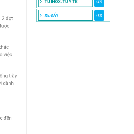
TỦ INOX, TỦ Y TẾ
(27)
XE ĐẨY
(12)
 2 đợt
 được
 khác
ó việc
ống trầy
ời dành
ớc đến