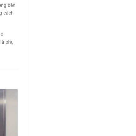
ờng bên
ng cách
ao
 là phụ