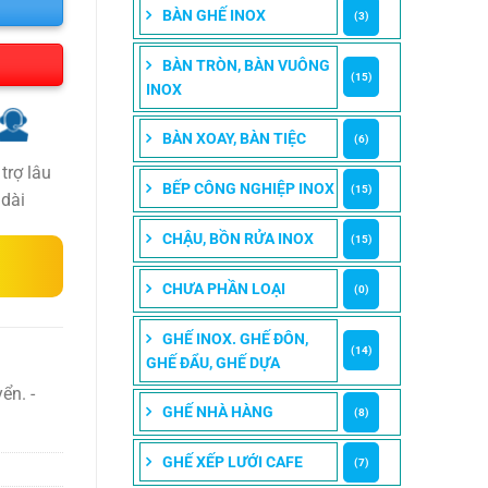
BÀN GHẾ INOX
(3)
BÀN TRÒN, BÀN VUÔNG
(15)
INOX
BÀN XOAY, BÀN TIỆC
(6)
trợ lâu
BẾP CÔNG NGHIỆP INOX
(15)
dài
CHẬU, BỒN RỬA INOX
(15)
CHƯA PHẦN LOẠI
(0)
GHẾ INOX. GHẾ ĐÔN,
(14)
GHẾ ĐẨU, GHẾ DỰA
ển. -
GHẾ NHÀ HÀNG
(8)
GHẾ XẾP LƯỚI CAFE
(7)