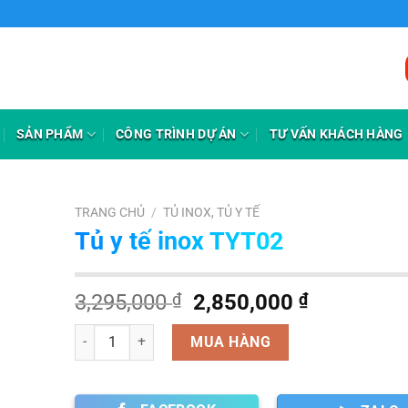
 INOX MINH ÁNH
SẢN PHẨM
CÔNG TRÌNH DỰ ÁN
TƯ VẤN KHÁCH HÀNG
TRANG CHỦ
/
TỦ INOX, TỦ Y TẾ
Tủ y tế inox TYT02
Giá
Giá
3,295,000
₫
2,850,000
₫
gốc
hiện
Số lượng
là:
tại
MUA HÀNG
3,295,000 ₫.
là:
2,850,000