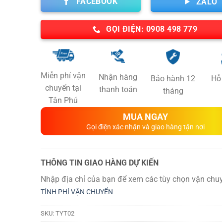
FACEBOOK
ZALO
GỌI ĐIỆN: 0908 498 779
Miễn phí vận
Nhận hàng
Bảo hành 12
Hỗ 
chuyển tại
thanh toán
tháng
Tân Phú
MUA NGAY
Gọi điện xác nhận và giao hàng tận nơi
THÔNG TIN GIAO HÀNG DỰ KIẾN
Nhập địa chỉ của bạn để xem các tùy chọn vận chuy
TÍNH PHÍ VẬN CHUYỂN
SKU:
TYT02