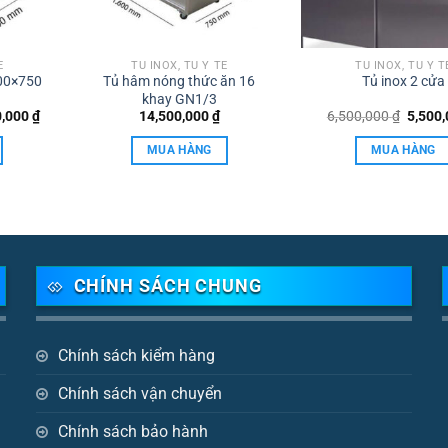
Ế
TỦ INOX, TỦ Y TẾ
TỦ INOX, TỦ Y T
500×750
Tủ hâm nóng thức ăn 16
Tủ inox 2 cửa
khay GN1/3
Giá
Giá
0,000
₫
14,500,000
₫
6,500,000
₫
5,500
hiện
gốc
tại
là:
MUA HÀNG
MUA HÀNG
,000 ₫.
là:
6,500,
12,000,000 ₫.
CHÍNH SÁCH CHUNG
Chính sách kiểm hàng
Chính sách vận chuyển
Chính sách bảo hành