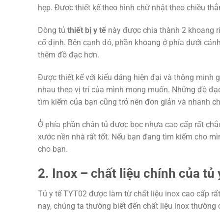
hẹp. Được thiết kế theo hình chữ nhật theo chiều th
Dòng tủ
thiết bị y tế
này được chia thành 2 khoang ri
cố định. Bên cạnh đó, phần khoang ở phía dưới cán
thêm đồ đạc hơn.
Được thiết kế với kiểu dáng hiện đại và thông minh g
nhau theo vị trí của mình mong muốn. Những đồ đạc 
tìm kiếm của bạn cũng trở nên đơn giản và nhanh c
Ở phía phần chân tủ được bọc nhựa cao cấp rất chắc
xước nền nhà rất tốt. Nếu bạn đang tìm kiếm cho mìn
cho bạn.
2. Inox – chất liệu chính của tủ
Tủ y tế TYT02 được làm từ chất liệu inox cao cấp rấ
nay, chúng ta thường biết đến chất liệu inox thường