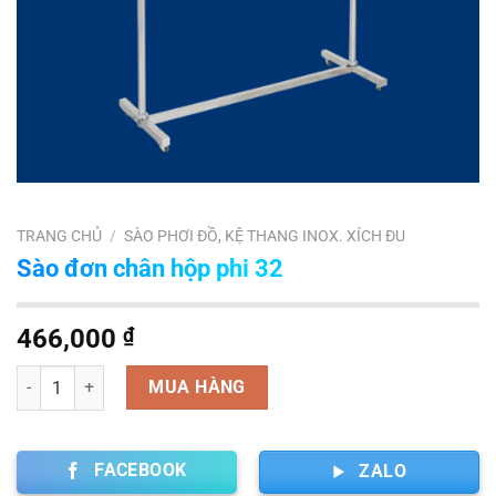
TRANG CHỦ
/
SÀO PHƠI ĐỒ, KỆ THANG INOX. XÍCH ĐU
Sào đơn chân hộp phi 32
466,000
₫
Số lượng
MUA HÀNG
FACEBOOK
ZALO