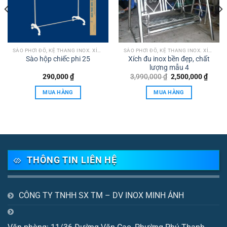
SÀO PHƠI ĐỒ, KỆ THANG INOX. XÍCH ĐU
SÀO PHƠI ĐỒ, KỆ THANG INOX. XÍCH ĐU
Sào hộp chiếc phi 25
Xích đu inox bền đẹp, chất
lượng mẫu 4
Giá
Giá
290,000
₫
3,990,000
₫
2,500,000
₫
gốc
hiện
là:
tại
MUA HÀNG
MUA HÀNG
3,990,000 ₫.
là:
0,000 ₫.
2,500,
THÔNG TIN LIÊN HỆ
CÔNG TY TNHH SX TM – DV INOX MINH ÁNH